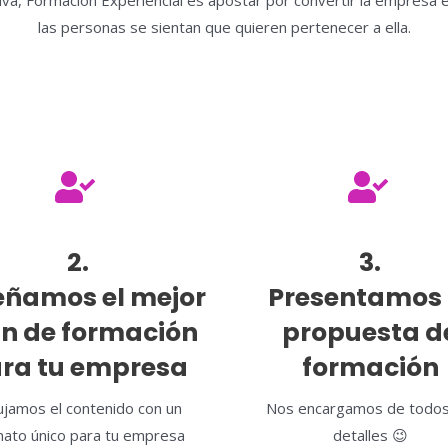
va, Formación Experiencial es apostar por convertir la empresa e
las personas se sientan que quieren pertenecer a ella.
2.
3.
eñamos el mejor
Presentamos 
an
de formación
propuesta d
ra tu empresa
formación
ujamos el contenido con un
Nos encargamos de todos
mato único para tu empresa
detalles 😉