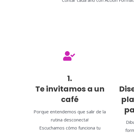
Contar cada año con Acción Formati
1.
Te invitamos a un
Dis
café
pl
pa
Porque entendemos que salir de la
rutina desconecta!
Dib
Escuchamos cómo funciona tu
for